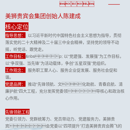
 ——
美狮贵宾会集团创始人陈建成
核心定位
指导思想：
以习近平新时代中国特色社会主义思想为指导，贯彻
落实党的二十大精神及二十届三中全会精神，坚持党的领导不动
摇，听党话、跟党走。
工作目标：
&nbsp; 以“党建强、发展强”为工作目标，
以“争双强、当先锋”为活动载体，争创“五星双强”党组织。
工作观念：
服务职工聚人心、服务企业促发展、服务社会促和
谐。
党建品牌：
推动“先锋领航、文化助航、青春启航、清
廉护航“四大工程，充分发挥党委领导核心和政治核
心作用。
先锋领航工程
党委引领力、党群统筹力、党员带动力、党建服务力，美狮贵
宾会党委以“四项提升”打造美狮贵宾会腾飞的