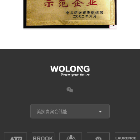
美狮贵宾会储能