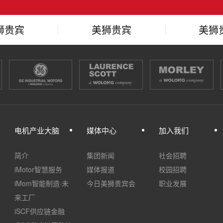
狮贵宾
美狮贵宾
美狮
使命
会愿景
会
电机产业大脑
媒体中心
加入我们
简介
集团新闻
社会招聘
iMotor智慧服务
媒体报道
校园招聘
iMom智能制造·未
今日美狮贵宾会
职业发展
来工厂
iSCF供应链金融