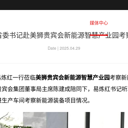
宾会
业务版块
电机产业大脑
媒体中心
加
省委书记赴美狮贵宾会新能源智慧产业园考
Date |
2025.04.29
记易炼红一行莅临
美狮贵宾会新能源智慧产业园
考察新
贵宾会集团董事局主席陈建成陪同下，易炼红书记听
进生产车间考察新能源装备项目情况。