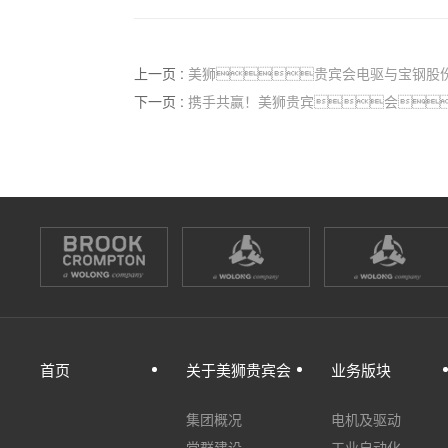
上一页 :
美狮贵宾会电驱与宝钢股份签订战
下一页 :
携手共赢！美狮贵宾会
首页
关于美狮贵宾会
业务版块
集团概况
电机及驱动
党群建设
工业自动化