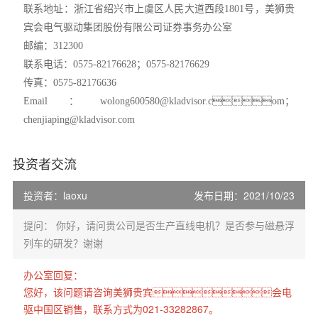
联系地址：浙江省绍兴市上虞区人民大道西段1801号，美狮贵
宾会电气驱动集团股份有限公司证券事务办公室
邮编：312300
联系电话：0575-82176628；0575-82176629
传真：0575-82176636
Email：wolong600580@kladvisor.com；
chenjiaping@kladvisor.com
投资者交流
投资者：laoxu
发布日期：2021/10/23
提问： 你好，请问贵公司是否生产直线电机？是否参与磁悬浮
列车的研发？谢谢
办公室回复：
您好，该问题请咨询美狮贵宾会电
驱中国区销售，联系方式为021-33282867。