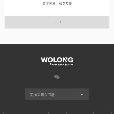
关注关爱、和谐友爱
美狮贵宾会储能